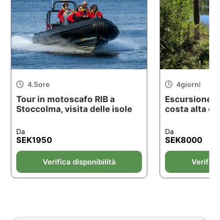
4.5
ore
4
giorni
Tour in motoscafo RIB a
Escursione di
Stoccolma, visita delle isole
costa alta de
Da
Da
SEK
1950
SEK
8000
Verifica disponibilità
Verifica