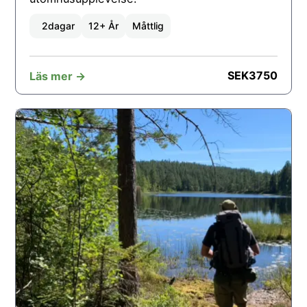
2
dagar
12+ År
Måttlig
SEK
3750
Läs mer ->