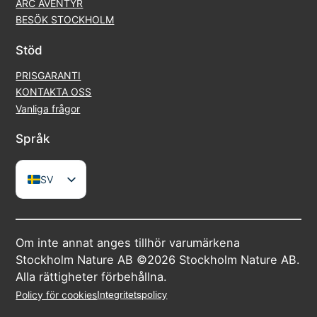
ARC ÄVENTYR
BESÖK STOCKHOLM
Stöd
PRISGARANTI
KONTAKTA OSS
Vanliga frågor
Språk
SV
EN
DE
Om inte annat anges tillhör varumärkena
FR
Stockholm Nature AB ©2026 Stockholm Nature AB.
ES
Alla rättigheter förbehållna.
Policy för cookies
Integritetspolicy
IT