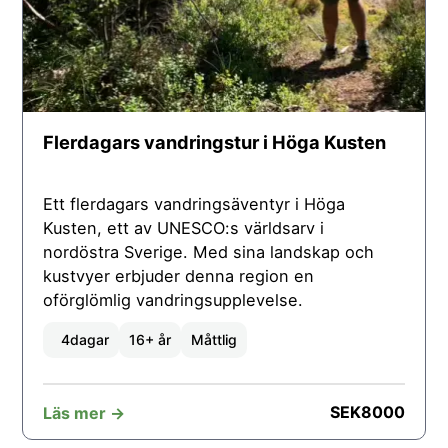
Flerdagars vandringstur i Höga Kusten
Ett flerdagars vandringsäventyr i Höga
Kusten, ett av UNESCO:s världsarv i
nordöstra Sverige. Med sina landskap och
kustvyer erbjuder denna region en
oförglömlig vandringsupplevelse.
4
dagar
16+ år
Måttlig
SEK
8000
Läs mer ->