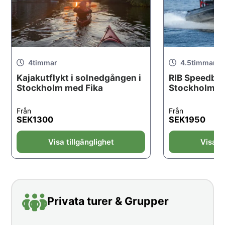
4
timmar
4.5
timmar
Kajakutflykt i solnedgången i
RIB Speedboa
Stockholm med Fika
Stockholm, b
Från
Från
SEK
1300
SEK
1950
Visa tillgänglighet
Visa ti
Privata turer & Grupper