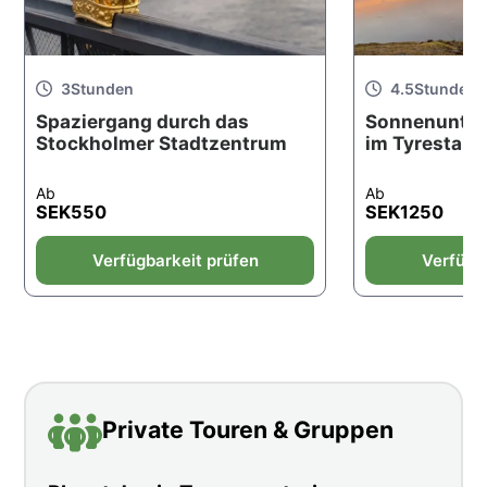
3
Stunden
4.5
Stunden
Spaziergang durch das
Sonnenunte
Stockholmer Stadtzentrum
im Tyresta-N
Ab
Ab
SEK
550
SEK
1250
Verfügbarkeit prüfen
Verfügb
Private Touren & Gruppen