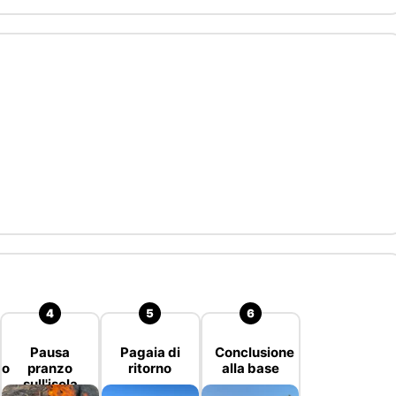
Pausa
Pagaia di
Conclusione
go
pranzo
ritorno
alla base
sull'isola