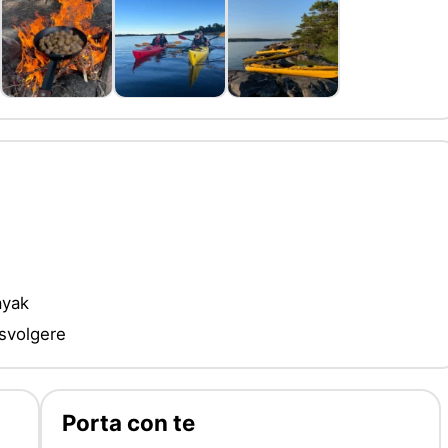
ayak
 svolgere
Porta con te