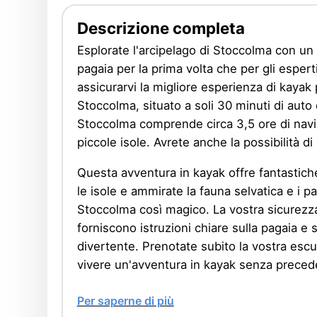
being in mind
. It was a fantastic trip. Tha
you
Descrizione completa
(Translated by Google,
see original
)
Esplorate l'arcipelago di Stoccolma con un t
pagaia per la prima volta che per gli esper
assicurarvi la migliore esperienza di kayak 
Stoccolma, situato a soli 30 minuti di auto 
Stoccolma comprende circa 3,5 ore di navi
piccole isole. Avrete anche la possibilità di
Questa avventura in kayak offre fantastich
le isole e ammirate la fauna selvatica e i 
Stoccolma così magico. La vostra sicurezza
forniscono istruzioni chiare sulla pagaia e 
divertente. Prenotate subito la vostra escu
vivere un'avventura in kayak senza precede
Per saperne di più