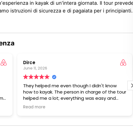
'esperienza in kayak di un'intera giornata. Il tour preved
 istruzioni di sicurezza e di pagaiata per i principianti. 
denza
Dirce
June 11, 2026
They helped me even though I didn't know
how to kayak. The person in charge of the tour
om
helped me a lot; everything was easy and
ast
simple. I highly recommend it; the scenery is
Read more
red
priceless and absolutely beautiful!
as
(Translated by Google,
see original
)