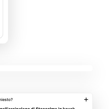
chiesto?
 nell'arcipelago di Stoccolma in kayak