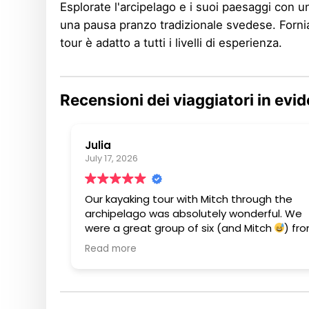
Esplorate l'arcipelago e i suoi paesaggi con un
una pausa pranzo tradizionale svedese. Forniamo
tour è adatto a tutti i livelli di esperienza.
Recensioni dei viaggiatori in evi
Julia
July 17, 2026
Our kayaking tour with Mitch through the
archipelago was absolutely wonderful. We
were a great group of six (and Mitch
) fr
different parts of the world. We all had a bl
Read more
and learned how to kayak
. Mitch prepa
lunch for us on a beautiful, secluded island
and shared some interesting stories… he w
a very kind host who always had our well-