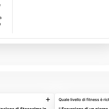
e
a
n
Quale livello di fitness è ri
cipelago di Stoccolma in
Il
Escursione di un giorno