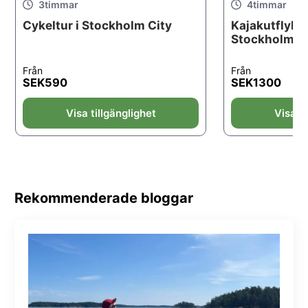
3
timmar
4
timmar
Cykeltur i Stockholm City
Kajakutflykt 
Stockholm m
Från
Från
SEK
590
SEK
1300
Visa tillgänglighet
Visa ti
Rekommenderade bloggar